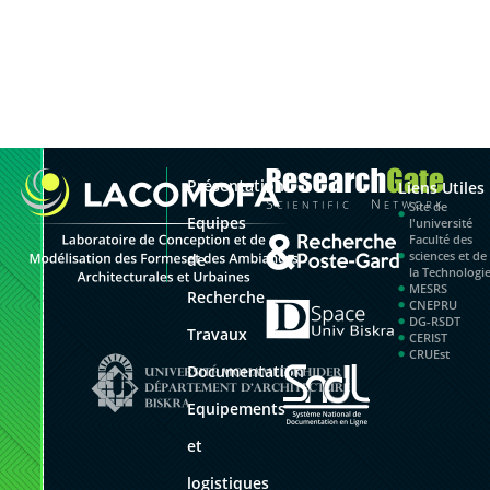
Présentation
Liens Utiles
Site de
Equipes
l'université
Faculté des
sciences et de
de
la Technologi
MESRS
Recherche
CNEPRU
DG-RSDT
Travaux
CERIST
CRUEst
Documentation
Equipements
et
logistiques