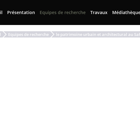
il
Présentation
Equipes de recherche
Travaux
Médiathèqu
l
Equipes de recherche
le patrimoine urbain et architectural au Sah