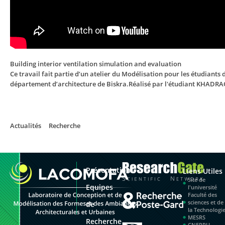
Building interior ventilation simulation and evaluation
Ce travail fait partie d’un atelier du Modélisation pour les étudiant
département d’architecture de Biskra.Réalisé par l'étudiant KHAD
Actualités
Recherche
Présentation
Liens Utiles
Site de
Equipes
l'université
Faculté des
sciences et de
de
la Technologi
MESRS
Recherche
CNEPRU